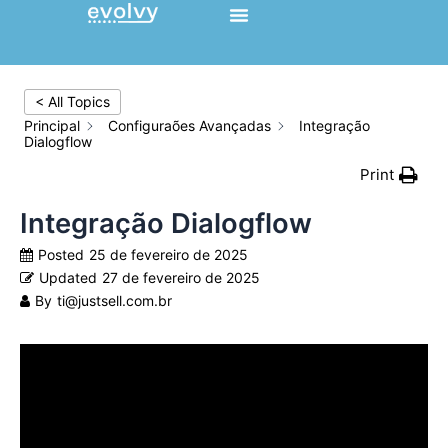
Ir
para
o
conteúdo
< All Topics
Principal
Configuraões Avançadas
Integração
Dialogflow
Print
Integração Dialogflow
Posted
25 de fevereiro de 2025
Updated
27 de fevereiro de 2025
By
ti@justsell.com.br