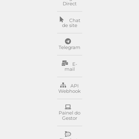
Direct
Chat
de site
Telegram
E-
mail
API
Webhook
Painel do
Gestor