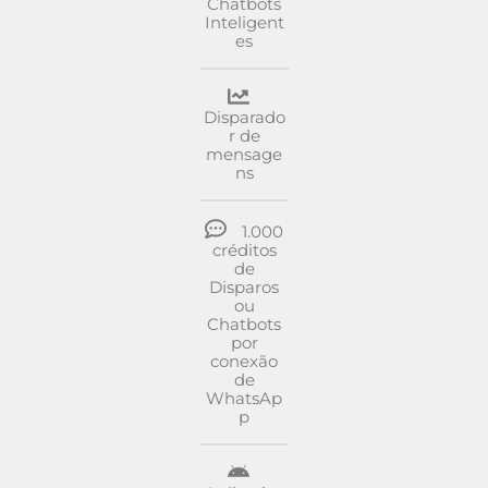
Chatbots
Inteligent
es
Disparado
r de
mensage
ns
1.000
créditos
de
Disparos
ou
Chatbots
por
conexão
de
WhatsAp
p