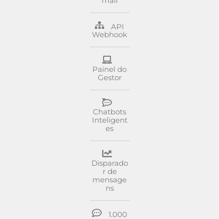
mail
API
Webhook
Painel do
Gestor
Chatbots
Inteligent
es
Disparado
r de
mensage
ns
1.000