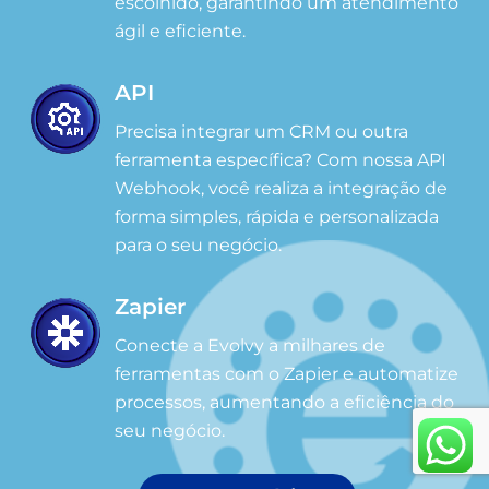
escolhido, garantindo um atendimento
ágil e eficiente.
API
Precisa integrar um CRM ou outra
ferramenta específica? Com nossa API
Webhook, você realiza a integração de
forma simples, rápida e personalizada
para o seu negócio.
Zapier
Conecte a Evolvy a milhares de
ferramentas com o Zapier e automatize
processos, aumentando a eficiência do
seu negócio.