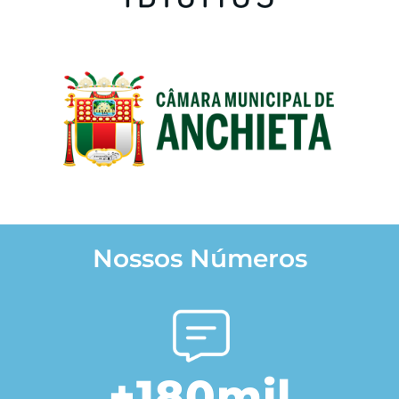
Nossos Números
+
180
mil