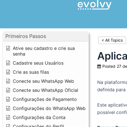
Ir
para
o
conteúdo
Primeiros Passos
< All Topics
Ative seu cadastro e crie sua
Aplica
senha
Cadastre seus Usuários
Posted
27 de
Crie as suas filas
Conecte seu WhatsApp Web
Na plataforma
definida para
Conecte seu WhatsApp Oficial
Configurações de Pagamento
Este aplicati
Configurações do WhatsApp Web
possível conf
Configurações da Conta
Configurações do Perfil