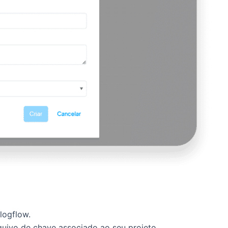
logflow.
uivo de chave associado ao seu projeto.