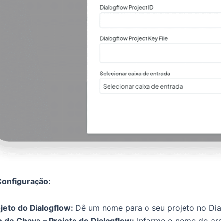
Configuração:
ojeto do Dialogflow:
Dê um nome para o seu projeto no Dia
 de Chave – Projeto do Dialogflow:
Informe o nome do arq