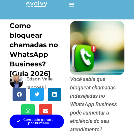
Ir
para
o
Como
conteúdo
bloquear
chamadas no
WhatsApp
Business?
[Guia 2026]
Edson Valle
Você sabia que
Iancoski
bloquear chamadas
indesejadas no
WhatsApp Business
pode aumentar a
Conteúdo gerado
eficiência do seu
por humano
atendimento?