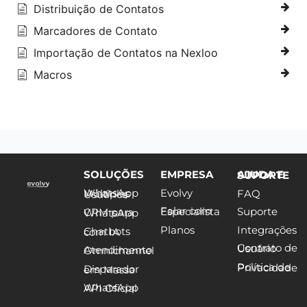
Distribuição de Contatos
Marcadores de Contato
Importação de Contatos na Nexloo
Macros
SOLUÇÕES
EMPRESA
AJUDA E SUPORTE
Evolvy
FAQ
WhatsApp Múltiplos Usuários
Falar com Especialista
Suporte
CRM para WhatsApp
Planos
Integrações
Chatbots com IA
Contrato de Usuário
Atendimento Omnichannel
Política de Privacidade
Disparador em Massa
WhatsApp API Oficial